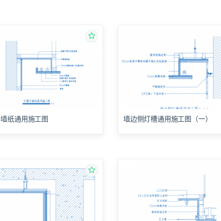
与墙纸通用施工图
墙边侧灯槽通用施工图（一）