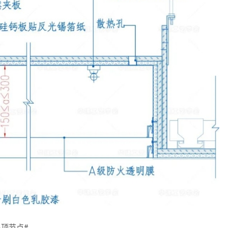
吊顶节点#