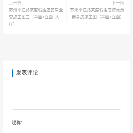
上一篇
下一篇
苏州平江路某度假酒店套房全
苏州平江路某度假酒店游泳池
套施工图三（平面+立面+大
健身房施工图（平面+立面）
样）
发表评论
昵称*