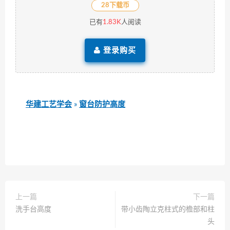
28下载币
已有
1.83K
人阅读
登录购买
华建工艺学会
»
窗台防护高度
上一篇
下一篇
洗手台高度
带小齿陶立克柱式的檐部和柱
头